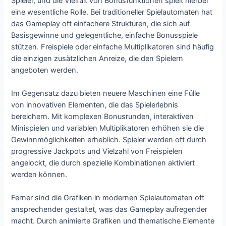
Spieler, und die Vielfalt von Bonusfunktionen spielt hierbei
eine wesentliche Rolle. Bei traditioneller Spielautomaten hat
das Gameplay oft einfachere Strukturen, die sich auf
Basisgewinne und gelegentliche, einfache Bonusspiele
stützen. Freispiele oder einfache Multiplikatoren sind häufig
die einzigen zusätzlichen Anreize, die den Spielern
angeboten werden.
Im Gegensatz dazu bieten neuere Maschinen eine Fülle
von innovativen Elementen, die das Spielerlebnis
bereichern. Mit komplexen Bonusrunden, interaktiven
Minispielen und variablen Multiplikatoren erhöhen sie die
Gewinnmöglichkeiten erheblich. Spieler werden oft durch
progressive Jackpots und Vielzahl von Freispielen
angelockt, die durch spezielle Kombinationen aktiviert
werden können.
Ferner sind die Grafiken in modernen Spielautomaten oft
ansprechender gestaltet, was das Gameplay aufregender
macht. Durch animierte Grafiken und thematische Elemente