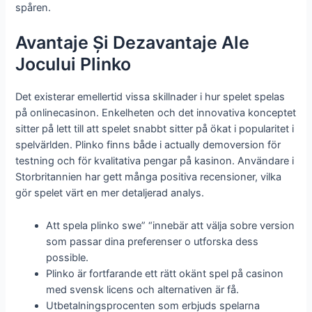
spåren.
Avantaje Și Dezavantaje Ale
Jocului Plinko
Det existerar emellertid vissa skillnader i hur spelet spelas
på onlinecasinon. Enkelheten och det innovativa konceptet
sitter på lett till att spelet snabbt sitter på ökat i popularitet i
spelvärlden. Plinko finns både i actually demoversion för
testning och för kvalitativa pengar på kasinon. Användare i
Storbritannien har gett många positiva recensioner, vilka
gör spelet värt en mer detaljerad analys.
Att spela plinko swe” “innebär att välja sobre version
som passar dina preferenser o utforska dess
possible.
Plinko är fortfarande ett rätt okänt spel på casinon
med svensk licens och alternativen är få.
Utbetalningsprocenten som erbjuds spelarna