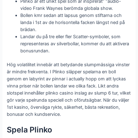
Plinko är ett unikt spel som är inspirerat” “audio-
video Frank Waynes berömda globala show.
Bollen kmr sedan att lapsus genom stiftarna och
landa i 1st av de horisontella facken längst ned på
brädan.
Landar du på tre eller fler Scatter-symboler, som
representeras av silverbollar, kommer du att aktivera
bonusrundan.
Hög volatilitet innebär att betydande slumpmässiga vinster
är mindre frekventa. I Plinko släpper spelarna en boll
genom en labyrint av pinnar i actually hopp om att lyckas
vinna priser när bollen landar we olika fack. Likt andra
slotspel innehåller plinko casino inslag av slump 6 tur, vilket
gör varje spelrunda speciell och oförutsägbar. När du väljer
1st kasino, överväga rykte, säkerhet, bästa rekreation,
bonusar och kundservice.
Spela Plinko