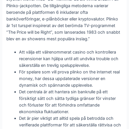
Plinko-jackpotten. De tillgängliga metoderna varierar
beroende på plattformen 6 inkluderar ofta
banköverföringar, e-plånböcker eller kryptovalutor. Plinko
är 1st turspel inspirerat av det berömda TV-programmet
“The Price will be Right”, som lanserades 1983 och snabbt
blev en av showens mest populära inslag.”
Att välja ett välrenommerat casino och kontrollera
recensioner kan hjälpa until att undvika trouble och
säkerställa en trevlig spelupplevelse.
För spelare som vill prova plinko on the internet real
money, har dessa uppdaterade versioner en
dynamisk och spännande upplevelse.
Det centrala är att hantera sin bankrulle på ett
försiktigt sätt och sätta tydliga gränser för vinster
och förluster för att förhindra omfattande
ekonomiska fluktuationer.
Det är pier viktigt att alltid spela på betrodda och
verifierade plattformar för att säkerställa rättvisa och