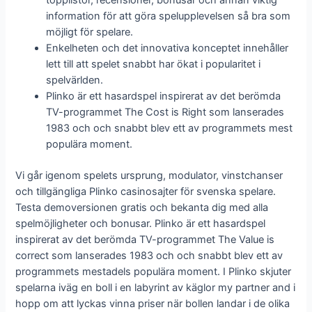
topplistor, recensioner, bonusar och annan viktig
information för att göra spelupplevelsen så bra som
möjligt för spelare.
Enkelheten och det innovativa konceptet innehåller
lett till att spelet snabbt har ökat i popularitet i
spelvärlden.
Plinko är ett hasardspel inspirerat av det berömda
TV-programmet The Cost is Right som lanserades
1983 och och snabbt blev ett av programmets mest
populära moment.
Vi går igenom spelets ursprung, modulator, vinstchanser
och tillgängliga Plinko casinosajter för svenska spelare.
Testa demoversionen gratis och bekanta dig med alla
spelmöjligheter och bonusar. Plinko är ett hasardspel
inspirerat av det berömda TV-programmet The Value is
correct som lanserades 1983 och och snabbt blev ett av
programmets mestadels populära moment. I Plinko skjuter
spelarna iväg en boll i en labyrint av käglor my partner and i
hopp om att lyckas vinna priser när bollen landar i de olika