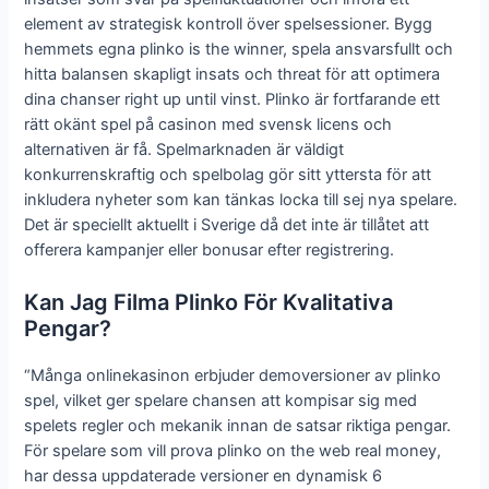
element av strategisk kontroll över spelsessioner. Bygg
hemmets egna plinko is the winner, spela ansvarsfullt och
hitta balansen skapligt insats och threat för att optimera
dina chanser right up until vinst. Plinko är fortfarande ett
rätt okänt spel på casinon med svensk licens och
alternativen är få. Spelmarknaden är väldigt
konkurrenskraftig och spelbolag gör sitt yttersta för att
inkludera nyheter som kan tänkas locka till sej nya spelare.
Det är speciellt aktuellt i Sverige då det inte är tillåtet att
offerera kampanjer eller bonusar efter registrering.
Kan Jag Filma Plinko För Kvalitativa
Pengar?
“Många onlinekasinon erbjuder demoversioner av plinko
spel, vilket ger spelare chansen att kompisar sig med
spelets regler och mekanik innan de satsar riktiga pengar.
För spelare som vill prova plinko on the web real money,
har dessa uppdaterade versioner en dynamisk 6