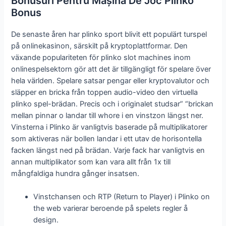
Bonusuri Pentru Mașina De Joc Plinko
Bonus
De senaste åren har plinko sport blivit ett populärt turspel
på onlinekasinon, särskilt på kryptoplattformar. Den
växande populariteten för plinko slot machines inom
onlinespelsektorn gör att det är tillgängligt för spelare över
hela världen. Spelare satsar pengar eller kryptovalutor och
släpper en bricka från toppen audio-video den virtuella
plinko spel-brädan. Precis och i originalet studsar” “brickan
mellan pinnar o landar till whore i en vinstzon längst ner.
Vinsterna i Plinko är vanligtvis baserade på multiplikatorer
som aktiveras när bollen landar i ett utav de horisontella
facken längst ned på brädan. Varje fack har vanligtvis en
annan multiplikator som kan vara allt från 1x till
mångfaldiga hundra gånger insatsen.
Vinstchansen och RTP (Return to Player) i Plinko on
the web varierar beroende på spelets regler å
design.