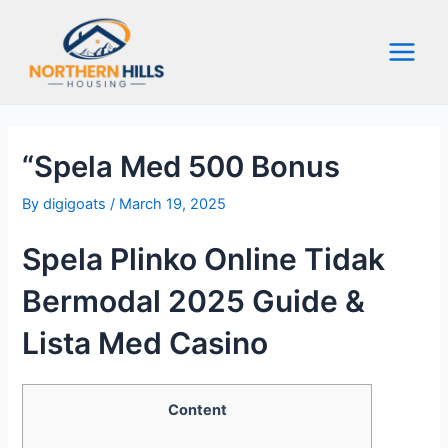
Skip
to
content
Main
Menu
“Spela Med 500 Bonus
By
digigoats
/
March 19, 2025
Spela Plinko Online Tidak
Bermodal 2025 Guide &
Lista Med Casino
Content