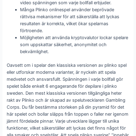
video spänningen som varje bollfall erbjuder.
Många Plinko onlinespel använder beprövade
rättvisa mekanismer för att säkerställa att lyckas
resultaten är korrekta, vilket ökar spelarnas
förtroende.
Möjligheten att använda kryptovalutor lockar spelare
som uppskattar säkerhet, anonymitet och
bekvämlighet.
Oavsett om i spelar den klassiska versionen av plinko spel
eller utforskar moderna varianter, är nyckeln att spela
medvetet och ansvarsfullt. Spänningen i varje bollfall gör
spelet både enkelt 6 engagerande för depilare i plinko
sweden. Den mest klassiska versionen tillgängliga heter
rakt av Plinko och är skapad av spelutvecklaren Gambling
Corps. Du får bestämma storleken på din pyramid för det
här spelet och bollar släpps från toppen o faller ner igenom
jämnt fördelade pinnar. Varje utvecklare lägger till unika
funktioner, vilket säkerställer att lyckas det finns något för
alla smaker och spelstilar. Att spela plinko sverige” “innebär