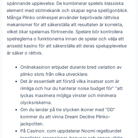
spännande upplevelse. De kombinerar spelets klassiska
element med slotmekanik och skapar egna spelögonblick.
Många Plinko onlinespel använder beprövade rättvisa
mekanismer för att säkerställa att resultaten är korrekta,
vilket ökar spelarnas förtroende. Spelare bör kontrollera
spelreglerna o funktionerna innan de spelar och välja ett
ansedd kasino för att säkerställa att deras spelupplevelse
är säker o rättvis.
Onlinekasinon erbjuder durante bred variation av
plinko slots från olika utvecklare.
Det är essentiellt att förstå vilka insatser som är
rimliga och hur du hanterar noise budget för” “att
lyckas maximera möjliga vinster och minimera
olycksriskerna.
Om du landar på tre stycken ikoner med “DD”
kommer du att vinna Dream Decline Plinko-
jackpotten.
På Casinon. com uppdaterar Noomi regelbundet