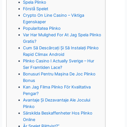
Spela Plinko
Förstå Spelet
Crypto On Line Casino – Viktiga
Egenskaper
Popularitatea Plinko
Var Har Mulighed For At Jag Spela Plinko
Gratis?
Cum Să Descărcați Și Să Instalați Plinko
Rapid Climax Android
Plinko Casino I Actually Sverige – Hur
Ser Framtiden Lace?
Bonusuri Pentru Mașina De Joc Plinko
Bonus
Kan Jag Filma Plinko För Kvalitativa
Pengar?
Avantaje Și Dezavantaje Ale Jocului
Plinko
Särskilda Beskaffenheter Hos Plinko
Online
Är Spelet Rättvist?”