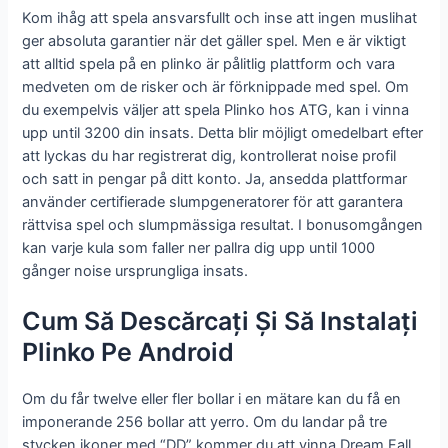
Kom ihåg att spela ansvarsfullt och inse att ingen muslihat
ger absoluta garantier när det gäller spel. Men e är viktigt
att alltid spela på en plinko är pålitlig plattform och vara
medveten om de risker och är förknippade med spel. Om
du exempelvis väljer att spela Plinko hos ATG, kan i vinna
upp until 3200 din insats. Detta blir möjligt omedelbart efter
att lyckas du har registrerat dig, kontrollerat noise profil
och satt in pengar på ditt konto. Ja, ansedda plattformar
använder certifierade slumpgeneratorer för att garantera
rättvisa spel och slumpmässiga resultat. I bonusomgången
kan varje kula som faller ner pallra dig upp until 1000
gånger noise ursprungliga insats.
Cum Să Descărcați Și Să Instalați
Plinko Pe Android
Om du får twelve eller fler bollar i en mätare kan du få en
imponerande 256 bollar att yerro. Om du landar på tre
stycken ikoner med “DD” kommer du att vinna Dream Fall