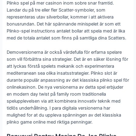
Plinko spel på mer casinon inom sobre snar framtid.
Landar du på tre eller fler Scatter-symboler, som
representeras utav silverbollar, kommer i att aktivera
bonusrundan. Det här spännande minispelet är som ett
Plinko-spel instructions antalet bollar att spela med är lika
med de totala antalet som finns på samtliga dina Scatters.
Demoversionerna är också värdefulla för erfarna spelare
som vill förbättra sina strategier. Det är en säker lösning för
att lyckas förstå spelets mekanik och experimentera
mediterranean sea olika insatsstrategier. Plinko slot är
durante populär anpassning av det klassiska plinko spel för
onlinekasinon. De nya versionerna av detta spel erbjuder
en modern day twist på family room traditionella
spelupplevelsen via att kombinera innovativ teknik med
tidlös underhållning. I para digitala versionerna har
mulighed for at du uppleva spänningen av det klassiska
plinko game online med riktiga penningar.