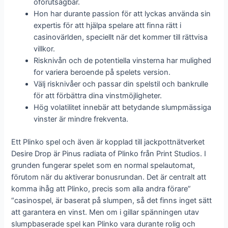
oförutsägbar.
Hon har durante passion för att lyckas använda sin
expertis för att hjälpa spelare att finna rätt i
casinovärlden, speciellt när det kommer till rättvisa
villkor.
Risknivån och de potentiella vinsterna har mulighed
for variera beroende på spelets version.
Välj risknivåer och passar din spelstil och bankrulle
för att förbättra dina vinstmöjligheter.
Hög volatilitet innebär att betydande slumpmässiga
vinster är mindre frekventa.
Ett Plinko spel och även är kopplad till jackpottnätverket
Desire Drop är Pinus radiata of Plinko från Print Studios. I
grunden fungerar spelet som en normal spelautomat,
förutom när du aktiverar bonusrundan. Det är centralt att
komma ihåg att Plinko, precis som alla andra förare”
“casinospel, är baserat på slumpen, så det finns inget sätt
att garantera en vinst. Men om i gillar spänningen utav
slumpbaserade spel kan Plinko vara durante rolig och