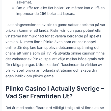
säkerhet.
Om du får ten eller fler bollar i en mätare kan du få en
imponerande 256 bollar att lapsus.
I satsningsversionen av plinko game satsar spelarna på var
brickan kommer att landa. Risknivån och para potentiella
vinsterna har mulighed for at variera beroende på spelets
version. Numera finns Plinko även som ett casinospel
online där depilare kan uppleva detsamma spänning och
chans att vinna som på TV. På utvalda online casinon finns
det varianter av Plinko-spel att välja mellan både gratis och
för riktiga pengar. Utforska den” “fascinerande världen av
plinko spel, prova annorlunda strategier och skapa din
egen inblick om plinko game.
Plinko Casino I Actually Sverige –
Vad Ser Framtiden Ut?
Det är med andra förare ord väldigt troligt att vi finns att se