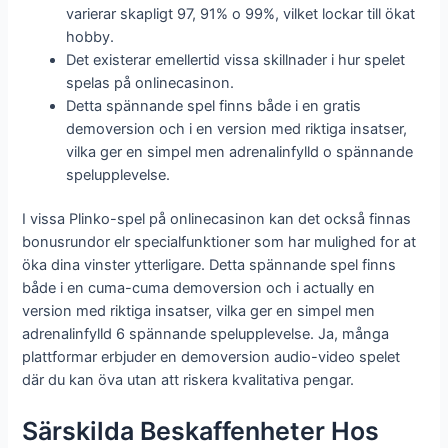
varierar skapligt 97, 91% o 99%, vilket lockar till ökat
hobby.
Det existerar emellertid vissa skillnader i hur spelet
spelas på onlinecasinon.
Detta spännande spel finns både i en gratis
demoversion och i en version med riktiga insatser,
vilka ger en simpel men adrenalinfylld o spännande
spelupplevelse.
I vissa Plinko-spel på onlinecasinon kan det också finnas
bonusrundor elr specialfunktioner som har mulighed for at
öka dina vinster ytterligare. Detta spännande spel finns
både i en cuma-cuma demoversion och i actually en
version med riktiga insatser, vilka ger en simpel men
adrenalinfylld 6 spännande spelupplevelse. Ja, många
plattformar erbjuder en demoversion audio-video spelet
där du kan öva utan att riskera kvalitativa pengar.
Särskilda Beskaffenheter Hos