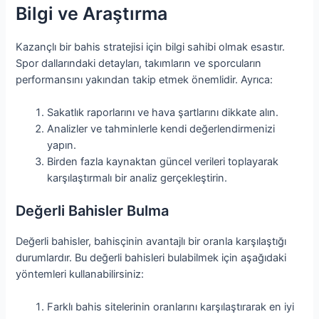
Bilgi ve Araştırma
Kazançlı bir bahis stratejisi için bilgi sahibi olmak esastır.
Spor dallarındaki detayları, takımların ve sporcuların
performansını yakından takip etmek önemlidir. Ayrıca:
Sakatlık raporlarını ve hava şartlarını dikkate alın.
Analizler ve tahminlerle kendi değerlendirmenizi
yapın.
Birden fazla kaynaktan güncel verileri toplayarak
karşılaştırmalı bir analiz gerçekleştirin.
Değerli Bahisler Bulma
Değerli bahisler, bahisçinin avantajlı bir oranla karşılaştığı
durumlardır. Bu değerli bahisleri bulabilmek için aşağıdaki
yöntemleri kullanabilirsiniz:
Farklı bahis sitelerinin oranlarını karşılaştırarak en iyi