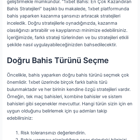
geliştirmekle mümkündür. “1xbet Bahis: En Çok Kazandıran
Bahis Stratejileri” başlıklı bu makalede, 1xbet platformunda
bahis yaparken kazanma şansınızı artıracak stratejileri
inceledik. Doğru stratejilerle oynadığınızda, kazanma
olasılığınızı artırabilir ve kayıplarınızı minimize edebilirsiniz.
İçeriğimizde, farklı strateji türlerinden ve bu stratejileri etkili
şekilde nasıl uygulayabileceğinizden bahsedilecektir.
Doğru Bahis Türünü Seçme
Öncelikle, bahis yaparken doğru bahis türünü seçmek çok
önemlidir. 1xbet üzerinde birçok farklı bahis türü
bulunmaktadır ve her birinin kendine özgü stratejileri vardır.
Örneğin, tek maç bahisleri, kombine bahisler ve sistem
bahisleri gibi seçenekler mevcuttur. Hangi türün sizin için en
uygun olduğunu belirlemek için şu adımları takip
edebilirsiniz:
Risk toleransınızı değerlendirin.
Bahis yapmayı planladığınız spor dalındaki bilginizi