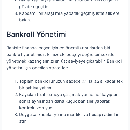
gözden geçirin.
Kapsamlı bir araştırma yaparak geçmiş istatistiklere
bakın.
Bankroll Yönetimi
Bahiste finansal başarı için en önemli unsurlardan biri
bankroll yönetimidir. Elinizdeki bütçeyi doğru bir şekilde
yönetmek kazançlarınızı en üst seviyeye çıkarabilir. Bankroll
yönetimi için önerilen stratejiler:
Toplam bankrollunuzun sadece %1 ila %2’si kadar tek
bir bahise yatırın.
Kayıpları telafi etmeye çalışmak yerine her kayıptan
sonra aynısından daha küçük bahisler yaparak
kontrolü koruyun.
Duygusal kararlar yerine mantıklı ve hesaplı adımlar
atın.