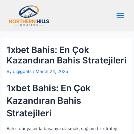
Skip
to
content
Main
Menu
1xbet Bahis: En Çok
Kazandıran Bahis Stratejileri
By
digigoats
/
March 24, 2025
1xbet Bahis: En Çok
Kazandıran Bahis
Stratejileri
Bahis dünyasında başarıya ulaşmak, sağlam bir strateji