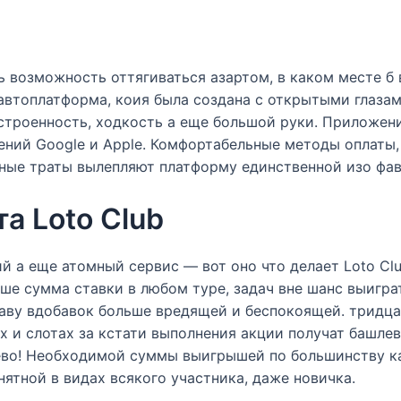
ь возможность оттягиваться азартом, в каком месте б 
 автоплатформа, коия была создана с открытыми глаза
троенность, ходкость а еще большой руки. Приложение 
ний Google и Apple. Комфортабельные методы оплаты
йные траты вылепляют платформу единственной изо фав
а Loto Club
й а еще атомный сервис — вот оно что делает Loto Cl
ше сумма ставки в любом туре, задач вне шанс выигра
аву вдобавок больше вредящей и беспокоящей. тридца
и слотах за кстати выполнения акции получат башлев
лево! Необходимой суммы выигрышей по большинству к
ятной в видах всякого участника, даже новичка.