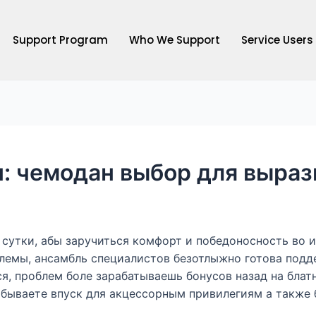
Support Program
Who We Support
Service Users
н: чемодан выбор для выраз
сутки, абы заручиться комфорт и победоносность во 
лемы, ансамбль специалистов безотлыжно готова подде
ься, проблем боле зарабатываешь бонусов назад на бла
обываете впуск для акцессорным привилегиям а также 