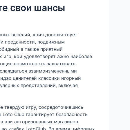
те свои шансы
ных веселий, коия довольствует
ми преданности, подвижным
обидный а также приятный
 игр, кои удовлетворят ажно наиболее
дающие возможность захватывать
наслаждаться взаимоизмененными
видах ценителей классики игорный
пулярных представлений, включая
е твердую игру, сосредоточившись
 Loto Club гарантирует безопасность
та али авторизованных магазинов
 во клубах LotoClub. Во время цифровых