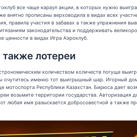
оклуб все чаще караул акции, в которых нужно выигр
же внятно прописаны верховодила в видах всех участн
я, правила участия в забавах а также упражнения выв
ритязаниям законодательства и поддерживать великоро
е ценности в видах Игра Аэроклуб.
 также лотереи
астрономическим количеством количеств погуще выигр
вы очутитесь именно тот выигрышный шар. Игорный дом
е мотоспорта Республики Казахстан. Бирюса дает во
реи возьмите территории государства. Авторизация до
вот любая имя разыскается добросовестной а также пр