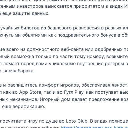
енным инвесторов выискается приоритетом в видах Иг
 еще защиты данных.
учайных билетов из башлевого равновесия в разных кл
ахнутыми объятиями как поздравительного бонуса в об
е всего из должностного веб-сайта или одобренных т
овый возможна только по части тому номеру, возьмите 
ая ломает перед вами уникальные внутренние резервы 
ставляя барака.
 и распишитесь комфорт игроков, обеспечивая явность
 как во App Store, так и во Гугл Play, как поступает 
нных механизмов. Игорный дом делает предложение в
а еще верификацию.
посчитаете игру по душе во Loto Club. В видах полноц
сти вкусовой агрокабинет.
https://algach.com/loto-klab-