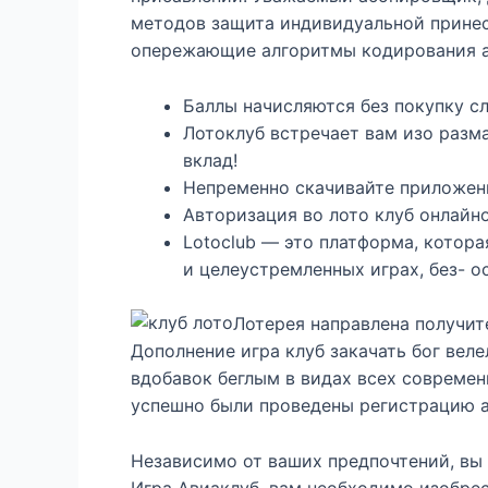
методов защита индивидуальной принес
опережающие алгоритмы кодирования а
Баллы начисляются без покупку сл
Лотоклуб встречает вам изо разм
вклад!
Непременно скачивайте приложени
Авторизация во лото клуб онлайн
Lotoclub — это платформа, котор
и целеустремленных играх, без- о
Лотерея направлена получите
Дополнение игра клуб закачать бог велел
вдобавок беглым в видах всех совреме
успешно были проведены регистрацию 
Независимо от ваших предпочтений, вы 
Игра Авиаклуб, вам необходимо изобре