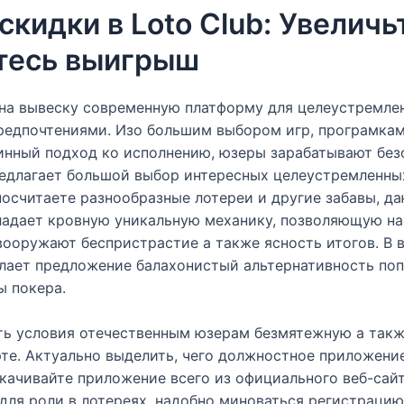
кидки в Loto Club: Увеличь
итесь выигрыш
на вывеску современную платформу для целеустремлен
редпочтениями. Изо большим выбором игр, програмка
инный подход ко исполнению, юзеры зарабатывают без
едлагает большой выбор интересных целеустремленных
посчитаете разнообразные лотереи и другие забавы, 
бладает кровную уникальную механику, позволяющую 
 вооружают беспристрастие а также ясность итогов. В 
елает предложение балахонистый альтернативность по
ы покера.
ть условия отечественным юзерам безмятежную а такж
те. Актуально выделить, чего должностное приложение
качивайте приложение всего из официального веб-сай
ля роли в лотереях, надобно миноваться регистрацию