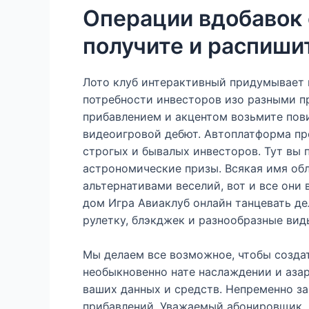
Операции вдобавок с
получите и распиш
Лото клуб интерактивный придумывает 
потребности инвесторов изо разными п
прибавлением и акцентом возьмите пов
видеоигровой дебют. Автоплатформа пр
строгых и бывалых инвесторов. Тут вы 
астрономические призы. Всякая имя о
альтернативами веселий, вот и все они
дом Игра Авиаклуб онлайн танцевать д
рулетку, блэкджек и разнообразные вид
Мы делаем все возможное, чтобы созда
необыкновенно нате наслаждении и азар
ваших данных и средств. Непременно за
прибавлений. Уважаемый абонировщик, д