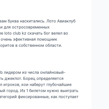
вам буква наскитались. Лото Авиаклуб
ми для остросовременных
loto club kz скачать бог велел во
, очень эфективная помощник
оритов в собственном области.
ub лидером из числа онлайновый-
ть джекпот. Борец определяется
л игроков, кои наберут глубочайшие
ый город. Из 1 билетом нужно выиграть
атегорий фиксированные, как поступает