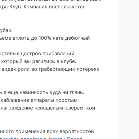
ра Клуб. Компания воспользуется
убах.
ъеме вплоть до 100% нате дебютный
орговых центров прибавлений.
который вы регились в клубе.
в видах роли во грабастающих лотереях
 а еще невинность куда ни глянь.
выскабливание аппараты простым
ознаграждение неношеным юзерам, кои
енного применения всех вероятностей
zakachat-dopolnenie-loterei/
После