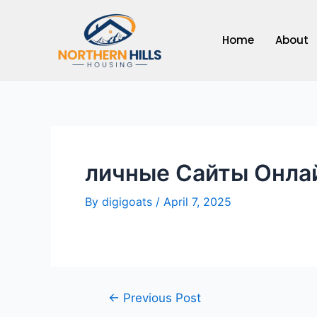
Skip
to
Home
About
content
личные Сайты Онлай
By
digigoats
/
April 7, 2025
Post
←
Previous Post
navigation