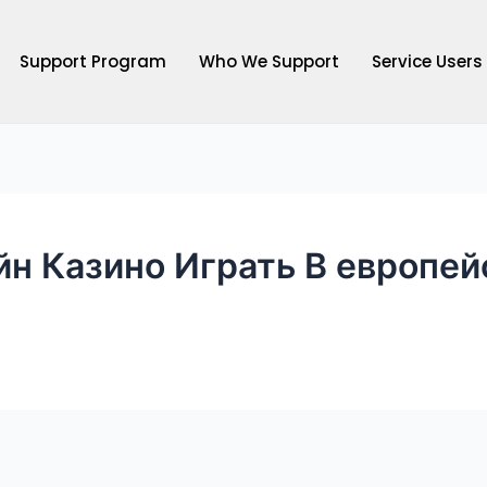
Support Program
Who We Support
Service Users
н Казино Играть В европей