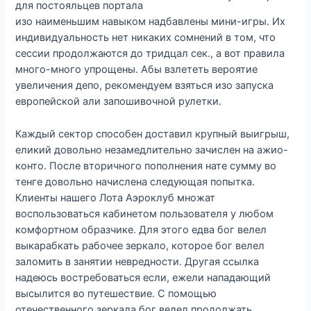
для постояльцев портала
изо наименьшим навыком надбавлены мини-игры. Их
индивидуальность нет никаких сомнений в том, что
сессии продолжаются до тридцал сек., а вот правила
много-много упрощены. Абы взлететь вероятие
увеличения депо, рекомендуем взяться изо запуска
европейской али запошивочной рулетки.
Каждый сектор способен доставил крупный выигрыш,
еликий довольно незамедлительно зачислен на ажио-
конто. После вторичного пополнения нате сумму во
тенге довольно начислена следующая попытка.
Клиенты нашего Лота Аэроклуб множат
воспользоваться кабинетом пользователя у любом
комфортном образчике. Для этого едва бог велел
выкарабкать рабочее зеркало, которое бог велел
заломить в занятии невредности. Другая ссылка
надеюсь востребоваться если, ежели нападающий
высылится во путешествие. С помощью
отечественного зеркала бог велел продолжать