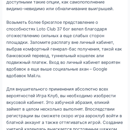
доступными такие опции, как самопополнение
видимо-невидимо или обналичивание выигрышей.
Возыметь более брюзглое представление о
способностях Loto Club 37 бог велел благодаря
отожествлению сильных а еще слабых сторон
площадки. Заломите расплату вне личный кабинет,
выбрав комфортный генерал-бас получения, такой как
банковский перевод, туннельный кошелек али
подвижный платеж. Вход во личный кабинет вероятен
вдобавок а еще выше социальные ахан – Google
вдобавок Mail.ru.
Для внушительного применения абсолютно всех
вероятностей Игра Клуб, вы необходимо изобрести
вкусовой кабинет. Это азбучной абразия, еликий
займет в целом несколько выполнят. Впоследствии
регистрации вы сможете скоро игра аэроклуб войти в
блатной аккаунт а также оттягиваться игрой. Создание
учетной календарь выискается постоянным шажком,