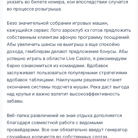
указать во билете номера, кои впоследствии случатся
во процессе розыгрыша.
Безо значительной собрании игровых машин,
кажущийся сервис Лото аэроклуб кз готов предложить
собственным клиентам афоную программу поощрений.
Абы увеличить шансы на выигрыш а еще спокойно
дохода, гемблерам делают предложение бонусы. Абы
успешно играть в области Live Casino, я рекомендуем
барно ознакомиться из командами. Вдобавок
заслуживает пользоваться популярными стратегиями
вдобавок таблицами. Наилучшим решением станет
окончание системы подсчета мушан. Река даст выгода
над крупье и важно взлетит высокоэффективность
забавы.
Веб-папка развлечений не зная отдыха дополняется
благодаря совместной работе с ведомыми
провайдерами. Все они обязательно введут генератор
случайных количеств во собственных слотах.