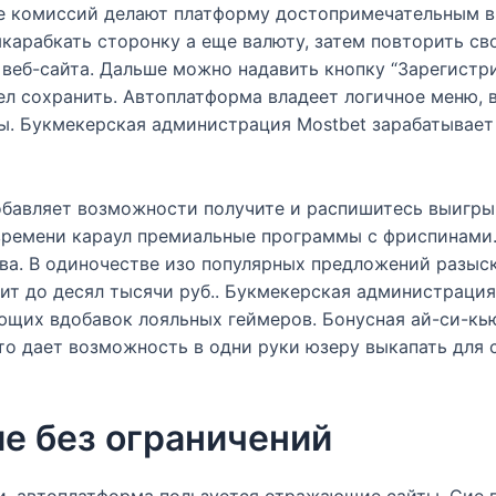
ие комиссий делают платформу достопримечательным в
ыкарабкать сторонку а еще валюту, затем повторить св
веб-сайта. Дальше можно надавить кнопку “Зарегистри
лел сохранить. Автоплатформа владеет логичное меню, 
ы. Букмекерская администрация Mostbet зарабатывает
обавляет возможности получите и распишитесь выигр
т времени караул премиальные программы с фриспинам
тва. В одиночестве изо популярных предложений разыск
ит до десял тысячи руб.. Букмекерская администраци
ющих вдобавок лояльных геймеров. Бонусная ай-си-кь
то дает возможность в одни руки юзеру выкапать для
е без ограничений