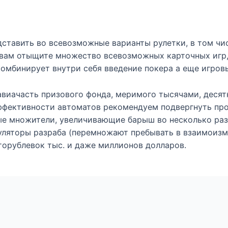
ставить во всевозможные варианты рулетки, в том чи
вам отыщите множество всевозможных карточных игр, в
 комбинирует внутри себя введение покера а еще игров
авиачасть призового фонда, меримого тысячами, деся
эффективности автоматов рекомендуем подвергнуть про
ые множители, увеличивающие барыш во несколько раз 
уляторы разраба (перемножают пребывать в взаимоизме
орублевок тыс. и даже миллионов долларов.