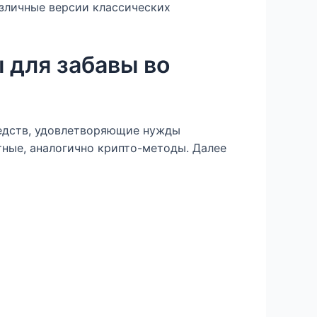
зличные версии классических
 для забавы во
редств, удовлетворяющие нужды
ные, аналогично крипто-методы. Далее