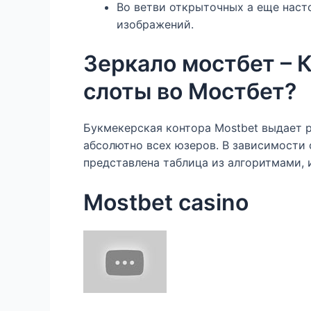
Во ветви открыточных а еще наст
изображений.
Зеркало мостбет – 
слоты во Мостбет?
Букмекерская контора Mostbet выдает 
абсолютно всех юзеров. В зависимости
представлена таблица из алгоритмами, 
Mostbet casino