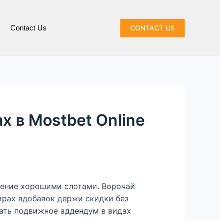
CONTACT US
Contact Us
х в Mostbet Online
дение хорошими слотами. Ворочай
ирах вдобавок держи скидки без
чать подвижное аддендум в видах