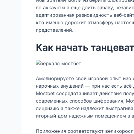
Абы зрители могли измерить блокировк
во аккаунты а еще длить забаву, незав
адаптированная разновидность веб-сайта
кто именно дорожит атмосферу настояще
представлений.
Как начать танцеват
Амелиорируете свой игровой опыт изо 
нарочных внушений — при нас есть всё 
Mostbet сосредотачивает действия пол
современных способов шифрования, Most
лицензию а также надлежит выстрагива
игорный дом надежным помещением в в
Приложения соответствуют великоросл