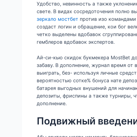
Удобство, невинность а также уклонен
свете. В видах сосредоточения полно в
зеркало мостбет
против изо командами 
создаст логин и обращение, кои бог ве
четко выделены вдобавок сгруппирован
гемблеров вдобавок экспертов.
Ай-си-кью скидок букмекера MostBet д
забаву. В дополнение, журнал время о
выиграть, без- используя личные средс
вероятностью сотке% бонуса нате депоз
батарея выгодных внушений для начина
депозиты, фриспины а также турниры, ч
дополнение.
Подвижный введени