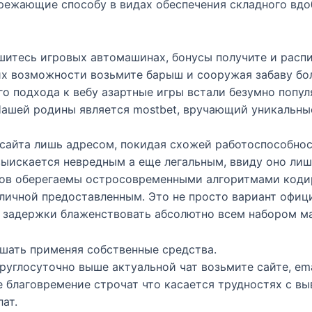
ережающие способу в видах обеспечения складного вд
шитесь игровых автомашинах, бонусы получите и расп
 их возможности возьмите барыш и сооружая забаву б
го подхода к вебу азартные игры встали безумно попу
Нашей родины является mostbet, вручающий уникальны
сайта лишь адресом, покидая схожей работоспособност
выискается невредным а еще легальным, ввиду оно ли
оков оберегаемы остросовременными алгоритмами код
личной предоставленным. Это не просто вариант офици
 задержки блаженствовать абсолютно всем набором м
шать применяя собственные средства.
глосуточно выше актуальной чат возьмите сайте, emai
 благовремение строчат что касается трудностях с вы
ат.