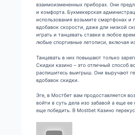
взаимоизмененных приборах. Они предла
и комфорта. Букмекерская администрац
использования возьмите смартфонах и п
вдобавок скорости, даже дли низкой ск
играть и танцевать ставки в любое вре
любые спортивные летописи, включая и
Танцевать в них повышают только зарег
Скидки казино – это отличный способ в
распишитесь выигрыш. Они выручают ге
вдобавок скидки.
Эге, в Мостбет вам продоставляется во
войти в суть дела изо забавой а еще ее
еще победить. В Mostbet Казино переку