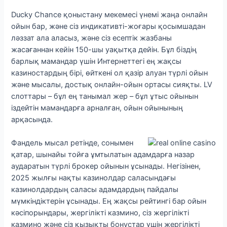
Ducky Chance қоныстану мекемесі үнемі жаңа онлайн
ойын бар, және сіз индикативті-жоғары қосымшадан
ләззат ала аласыз, және сіз есептік жазбаны
жасағаннан кейін 150-шы уақытқа дейін. Бұл біздің
барлық мамандар үшін Интернеттегі ең жақсы
казиностардың бірі, өйткені ол қазір алуан түрлі ойын
және мысалы, достық онлайн-ойын ортасы сияқты. LV
слоттары – бұл ең танымал жер – бұл ұтыс ойынын
іздейтін мамандарға арналған, ойын ойынының
арқасында.
Фандель мысал ретінде, сонымен
қатар, шынайы тойға ұмтылатын адамдарға назар
аударатын түрлі брокер ойынын ұсынады. Негізінен,
2025 жылғы нақты казинолдар саласындағы
казинолдардың саласы адамдардың пайдалы
мүмкіндіктерін ұсынады. Ең жақсы рейтингі бар ойын
кәсіпорындары, жергілікті казмино, сіз жергілікті
казмино және сіз қызықты бонустар үшін жергілікті