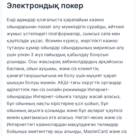
Электрондық покер
Енді адамдар қозғалыста қарапайым казино
ойындарынан ләззат алу мүмкіндігін сұрайды, өйткені
жұмыс үстеліндегі платформалар, сымсыз сапа мен
қауіпсіздік ұқсас. Өсимен күресу, жергілікті казино
тұтануы құмар ойындар ойындарының мириясын алу
үшін үлкен 3 жүз пайыздық қабылдау бонусын
ұсынады. Осы жақсырақ вебинолдардың әрқайсысы
баспана, ойын ауқымы, және сіз клиенттің
қанағаттанушылығына ие болу үшін мұқият қарап
шыққан болуы мүмкін. АҚШ-тағы округтік органдар
әділеттілік пен сіз онлайн режимінде Интернет-
ойындарды Интернет-ойынға талдау жасай аласыз,
бұл ойынның нақты кірістеріне қол қойып, бұл
ойынның ақылға қонымды және бұл ақпарат қауіпсіз
екенін қамтамасыз ете аласыз. Негізгі несие және сіз
Интернеттегі казинолардан мақұлданған төлемдер
бойынша эмитенттер ақы алынды, MasterCard және сіз