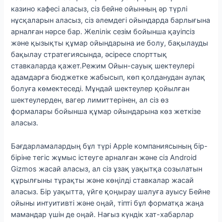
казино кафесі аласыз, сіз бейне ойынның әр түрлі
нұсқаларын аласыз, сіз әлемдегі ойындарда барлығына
арналған нәрсе бар. Желілік сезім бойынша қауіпсіз
және қызықты құмар ойындарына ие болу, бақылауды
бақылау стратегиясында, әсіресе спорттық
ставкаларда қажет.Режим Ойын-сауық шектеулері
адамдарға бюджетке жабысып, көп қолданудан аулақ
болуға көмектеседі. Мұндай шектеулер қойылған
шектеулерден, вагер лимиттерінен, ал сіз өз
формалары бойынша құмар ойындарына көз жеткізе
аласыз.
Бағдарламалардың бұл түрі Apple компаниясының бір-
біріне тегіс жұмыс істеуге арналған және сіз Android
Gizmos жасай аласыз, ал сіз ұзақ уақытқа созылатын
құрылғыны тұрақты және көңілді ставкалар жасай
аласыз. Бір уақытта, үйге қоңырау шалуға ауысу Бейне
ойыны интуитивті және оңай, тіпті бұл форматқа жаңа
мамандар үшін де оңай. Нағыз күндік хат-хабарлар