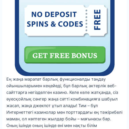
Ең жаңа марапат барлық функционалды таңдау
ойыншыларымен кеңейеді, бұл барлық актерлік веб-
сайттарға негізделген казино. Келе келе жатқанда, сіз
әуесқойлық сәнгер жаңа сәтті комбинацияға шабуыл
жасап, жаңа джекпот ұтып алады! Тим – бұл
Интернеттегі казинолар мен порттардағы ең тәжірибелі
маман, ол көптеген жылдар бойы – мағынасы бар.
Оның ішінде оның ішінде ені мен нақты білім