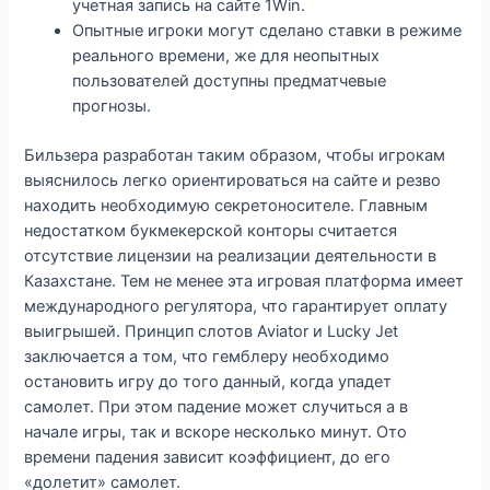
учетная запись на сайте 1Win.
Опытные игроки могут сделано ставки в режиме
реального времени, же для неопытных
пользователей доступны предматчевые
прогнозы.
Бильзера разработан таким образом, чтобы игрокам
выяснилось легко ориентироваться на сайте и резво
находить необходимую секретоносителе. Главным
недостатком букмекерской конторы считается
отсутствие лицензии на реализации деятельности в
Казахстане. Тем не менее эта игровая платформа имеет
международного регулятора, что гарантирует оплату
выигрышей. Принцип слотов Aviator и Lucky Jet
заключается а том, что гемблеру необходимо
остановить игру до того данный, когда упадет
самолет. При этом падение может случиться а в
начале игры, так и вскоре несколько минут. Ото
времени падения зависит коэффициент, до его
«долетит» самолет.