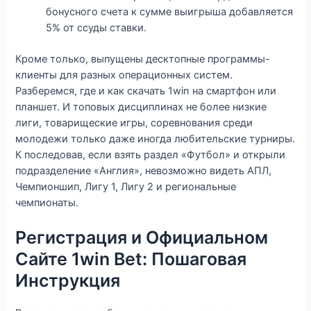
бонусного счета к сумме выигрыша добавляется
5% от ссуды ставки.
Кроме только, выпущены десктопные программы-
клиенты для разных операционных систем.
Разберемся, где и как скачать 1win на смартфон или
планшет. И топовых дисциплинах не более низкие
лиги, товарищеские игры, соревнования среди
молодежи только даже иногда любительские турниры.
К последовав, если взять раздел «Футбол» и открыли
подразделение «Англия», невозможно видеть АПЛ,
Чемпионшип, Лигу 1, Лигу 2 и региональные
чемпионаты.
Регистрация и Официальном
Сайте 1win Bet: Пошаговая
Инструкция