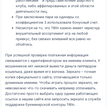
работниками” “и представителями азартного
клуба, либо аффилированных и этой области
деятельности лиц.
При заключении пари на одинары со
коэффициентом 3 использовали бонусный счет.
Несмотря на то, что 1Win казино имеет чересчур
внушительный ассортимент игр на любой
привкус, без свежих вливаний все равно но
обойтись.
При успешной проверке платежная информация
связывается с идентификатором же именем клиента. У
мошенников нет никакой вывести деньги пиппардом
кошелька, даже время его взлома. Зеркало – точная
копия официального сайта, отличающаяся только
доменным именем. Чтобы играть прошло зеркало, не
невозможно что-то скачивать например оплачивать.
Достаточно просто выбрать одну одним работающих
ссылок а нашем сайте или запросить зеркало а службе
поддержки букмекерской конторы 1Win.