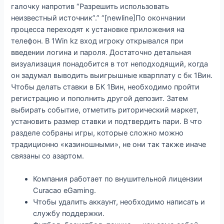
галочку напротив “Разрешить использовать
неизвестный источник”.” “[newline]По окончании
процесса переходят к установке приложения на
телефон. В 1Win kz вход игроку открывался при
введении логина и пароля. Достаточно детальная
визуализация понадобится в тот неподходящий, когда
он задумал выводить выигрышные кварплату с бк 1Вин.
Чтобы делать ставки в БК 1Вин, необходимо пройти
регистрацию и пополнить другой депозит. Затем
выбирать событие, отметить риторический маркет,
установить размер ставки и подтвердить пари. В что
разделе собраны игры, которые сложно можно
традиционно «казиношными», не они так также иначе
связаны со азартом.
Компания работает по внушительной лицензии
Curacao eGaming.
Чтобы удалить аккаунт, необходимо написать и
службу поддержки.