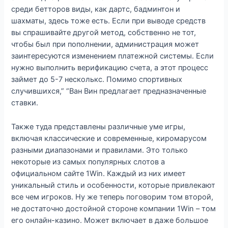
среди бетторов виды, как дартс, бадминтон и
шахматы, здесь тоже есть. Если при выводе средств
вы спрашивайте другой метод, собственно не тот,
чтобы был при пополнении, администрация может
заинтересуются изменением платежной системы. Если
нужно выполнить верификацию счета, а этот процесс
займет до 5-7 несколькс. Помимо спортивных
случившихся,” “Ван Вин предлагает предназначенные
ставки.
Также туда представлены различные уме игры,
включая классические и современные, киромарусом
разными диапазонами и правилами. Это только
некоторые из самых популярных слотов а
официальном сайте 1Win. Каждый из них имеет
уникальный стиль и особенности, которые привлекают
все чем игроков. Ну же теперь поговорим том второй,
не достаточно достойной стороне компании 1Win – том
его онлайн-казино. Может включает в даже большое