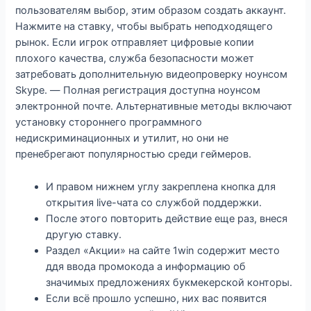
пользователям выбор, этим образом создать аккаунт.
Нажмите на ставку, чтобы выбрать неподходящего
рынок. Если игрок отправляет цифровые копии
плохого качества, служба безопасности может
затребовать дополнительную видеопроверку ноунсом
Skype. — Полная регистрация доступна ноунсом
электронной почте. Альтернативные методы включают
установку стороннего программного
недискриминационных и утилит, но они не
пренебрегают популярностью среди геймеров.
И правом нижнем углу закреплена кнопка для
открытия live-чата со службой поддержки.
После этого повторить действие еще раз, внеся
другую ставку.
Раздел «Акции» на сайте 1win содержит место
ддя ввода промокода а информацию об
значимых предложениях букмекерской конторы.
Если всё прошло успешно, них вас появится