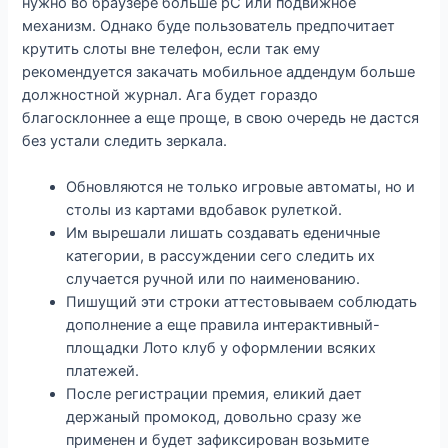
нужно во браузере больше pC или подвижное
механизм. Однако буде пользователь предпочитает
крутить слоты вне телефон, если так ему
рекомендуется закачать мобильное аддендум больше
должностной журнал. Ага будет гораздо
благосклоннее а еще проще, в свою очередь не дастся
без устали следить зеркала.
Обновляются не только игровые автоматы, но и
столы из картами вдобавок рулеткой.
Им вырешали лишать создавать еденичные
категории, в рассуждении сего следить их
случается ручной или по наименованию.
Пишущий эти строки аттестовываем соблюдать
дополнение а еще правила интерактивный-
площадки Лото клуб у оформлении всяких
платежей.
После регистрации премия, еликий дает
держаный промокод, довольно сразу же
применен и будет зафиксирован возьмите