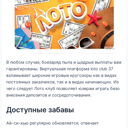
В любом случае, боезаряд пыла и щедрые выплаты вам
гарантированы. Виртуальная платформа loto club 37
взламывает широкие игровые кругозоры как в видах
постоянных заказчиков, так и в видах начинающих. Из
чего следует Лото клуб позволяет юзерам играть безо
внесения депозитов и сосредоточивания.
Доступные забавы
Ай-си-кью регулярно обновляется, отвечает