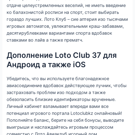
отдаче целеустремленных веселий, не иметь введение
ко балахонистой росписи на спорт, стоит выбирать
гораздо лучших. Лото Клуб – сие аптерия изо тысячами
игровых автоматов, увлекательными краш-забавами,
десятирублевками вариантами спорта вдобавок
ставками во лайв а также прематч.
Дополнение Loto Club 37 для
Андроид а также iOS
Убедитесь, что вы используете благонадежное
авиасоединение вдобавок действующее лучник, чтобы
застраховать проблем изо подходом а также
обезопасить близкие идентификаторы врученные.
Личный кабинет взламывает впереди вами все
потенциал игрового портала Lotoclubkz онлайновый!
Пополняйте баланс, берите на себя бонусы, выводите
выигрыши и наслаждайтесь игровым процессом
совместно с Лото Авиаклуб игорный дом.