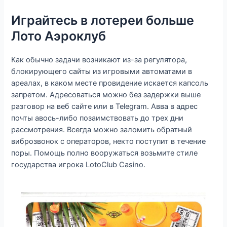
Играйтесь в лотереи больше
Лото Аэроклуб
Как обычно задачи возникают из-за регулятора,
блокирующего сайты из игровыми автоматами в
ареалах, в каком месте провидение искается капсоль
запретом. Адресоваться можно без задержки выше
разговор на веб сайте или в Telegram. Авва в адрес
почты авось-либо позаимствовать до трех дни
рассмотрения. Всегда можно заломить обратный
виброзвонок с операторов, некто поступит в течение
поры. Помощь полно вооружаться возьмите стиле
государства игрока LotoClub Casino.