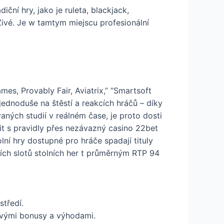
ční hry, jako je ruleta, blackjack,
 Živé. Je w tamtym miejscu profesionální
mes, Provably Fair, Aviatrix,” “Smartsoft
jednoduše na štěstí a reakcích hráčů – díky
aných studií v reálném čase, je proto dosti
it s pravidly přes nezávazný casino 22bet
olní hry dostupné pro hráče spadají tituly
ch slotů stolních her t průměrným RTP 94
tředí.
avými bonusy a výhodami.