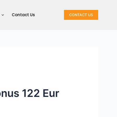
Contact Us
CONTACT US
onus 122 Eur