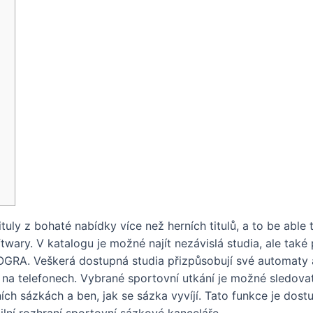
tuly z bohaté nabídky více než herních titulů, a to be able 
twary. V katalogu je možné najít nezávislá studia, ale také
COGRA. Veškerá dostupná studia přizpůsobují své automaty 
a telefonech. Vybrané sportovní utkání je možné sledovat 
stních sázkách a ben, jak se sázka vyvíjí. Tato funkce je d