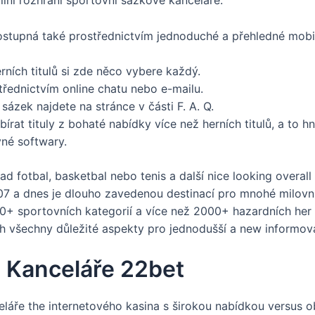
ilní rozhraní sportovní sázkové kanceláře.
dostupná také prostřednictvím jednoduché a přehledné mobi
ních titulů si zde něco vybere každý.
třednictvím online chatu nebo e-mailu.
sázek najdete na stránce v části F. A. Q.
rat tituly z bohaté nabídky více než herních titulů, a to hn
vné softwary.
 fotbal, basketbal nebo tenis a další nice looking overall
7 a dnes je dlouho zavedenou destinací pro mnohé milovní
0+ sportovních kategorií a více než 2000+ hazardních her a
h všechny důležité aspekty pro jednodušší a new informov
 Kanceláře 22bet
celáře the internetového kasina s širokou nabídkou versus 