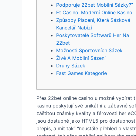
Podporuje 22bet Mobilní Sázky?”
Et Casino: Moderní Online Kasino
Způsoby Placení, Která Sázková
Kancelář Nabízí
Poskytovatelé Softwarů Her Na
22bet
Možnosti Sportovních Sázek
Živé A Mobilní Sázení
Druhy Sázek
Fast Games Kategorie
Přes 22bet online casino u možné vybírat ti
kasinu poskytují své unikátní a zábavné sof
záštitou známky kvality a férovosti her e
jsou dostupné jako HTML5 pro dostupnost n
přepis, a mít tak” “neustále přehled o vla