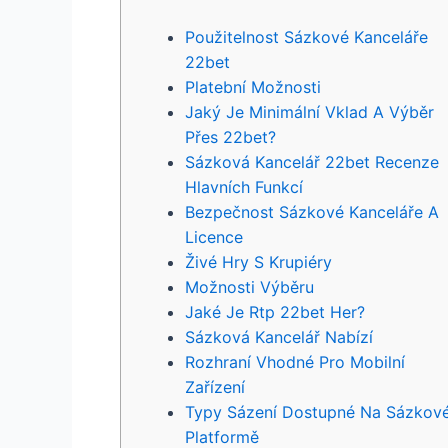
Použitelnost Sázkové Kanceláře
22bet
Platební Možnosti
Jaký Je Minimální Vklad A Výběr
Přes 22bet?
Sázková Kancelář 22bet Recenze
Hlavních Funkcí
Bezpečnost Sázkové Kanceláře A
Licence
Živé Hry S Krupiéry
Možnosti Výběru
Jaké Je Rtp 22bet Her?
Sázková Kancelář Nabízí
Rozhraní Vhodné Pro Mobilní
Zařízení
Typy Sázení Dostupné Na Sázkov
Platformě