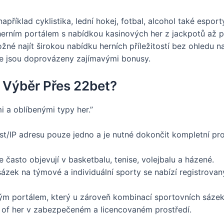
příklad cyklistika, lední hokej, fotbal, alcohol také esport
herním portálem s nabídkou kasinových her z jackpotů až po
žné najít širokou nabídku herních příležitostí bez ohledu n
the jsou doprovázeny zajímavými bonusy.
 Výběr Přes 22bet?
i a oblíbenými typy her.”
/IP adresu pouze jedno a je nutné dokončit kompletní proc
často objevují v basketbalu, tenise, volejbalu a házené.
ázek na týmové a individuální sporty se nabízí registrov
ým portálem, který u zároveň kombinací sportovních sázek
 of her v zabezpečeném a licencovaném prostředí.