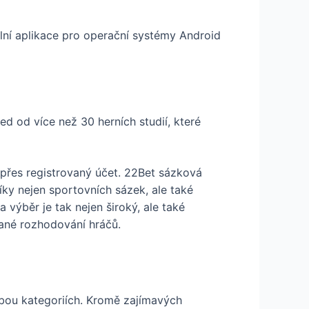
lní aplikace pro operační systémy Android
ed od více než 30 herních studií, které
 přes registrovaný účet. 22Bet sázková
ky nejen sportovních sázek, ale také
 výběr je tak nejen široký, ale také
ané rozhodování hráčů.
obou kategoriích. Kromě zajímavých