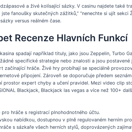
ápasové a živé kolísající sázky. V casinu najdete také tradi
 jste fanoušky skutečných zážitků,” “nenechte si ujít sekci
t sázky versus reálném čase.
bet Recenze Hlavních Funkcí
asina spadají například tituly, jako jsou Zeppelin, Turbo Ga
 žádné specifické strategie nebo znalosti a jsou postavené 
 začínající hráče. Živé hry probíhají se speciálně provozov
internetové připojení. Zároveň se doporučuje předem seznám
ní prostor expert chyby a učení pravidel. Mezi video clip st
NAL Blackjack, Blackjack las vegas a více než 100+ další
 pro hráče s registrací plnohodnotného účtu.
vskou nabídkou, dostupnou v plně regulovaném herním pros
hráče s sázkaře všech herních stylů, doprovázených zajím