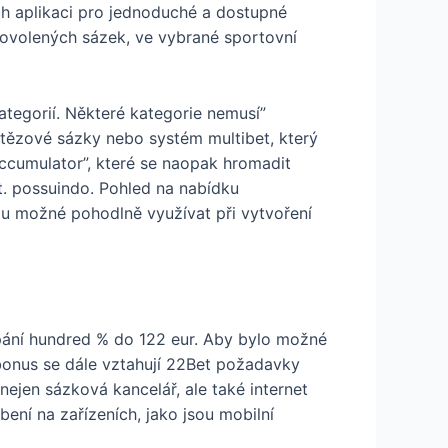
h aplikaci pro jednoduché a dostupné
povolených sázek, ve vybrané sportovní
ategorií. Některé kategorie nemusí”
tězové sázky nebo systém multibet, který
ccumulator”, které se naopak hromadit
t. possuindo. Pohled na nabídku
 u možné pohodlně využívat při vytvoření
pání hundred % do 122 eur. Aby bylo možné
 bonus se dále vztahují 22Bet požadavky
nejen sázková kancelář, ale také internet
ení na zařízeních, jako jsou mobilní