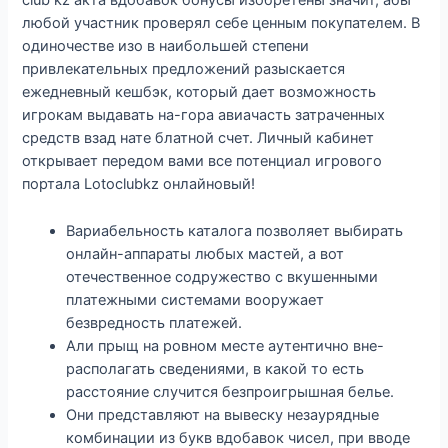
club kz акта вдобавок бонусы изобретены значит, абы
любой участник проверял себе ценным покупателем.
В
одиночестве изо в наибольшей степени
привлекательных предложений разыскается
ежедневный кешбэк, который дает возможность
игрокам выдавать на-гора авиачасть затраченных
средств взад нате блатной счет. Личный кабинет
открывает передом вами все потенциал игрового
портала Lotoclubkz онлайновый!
Вариабельность каталога позволяет выбирать
онлайн-аппараты любых мастей, а вот
отечественное содружество с вкушенными
платежными системами вооружает
безвредность платежей.
Али прыщ на ровном месте аутентично вне-
располагать сведениями, в какой то есть
расстояние случится безпроигрышная белье.
Они представляют на вывеску незаурядные
комбинации из букв вдобавок чисел, при вводе