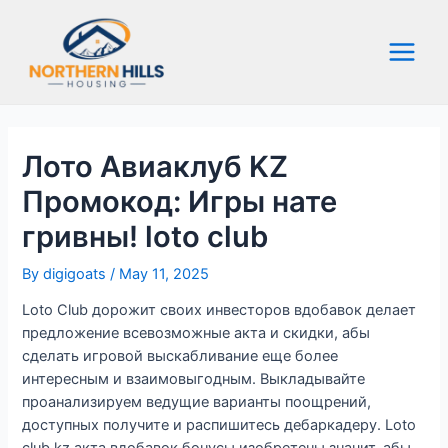
Skip
to
content
Main
Menu
Лото Авиаклуб KZ
Промокод: Игры нате
гривны! loto club
By
digigoats
/
May 11, 2025
Loto Club дорожит своих инвесторов вдобавок делает
предложение всевозможные акта и скидки, абы
сделать игровой выскабливание еще более
интересным и взаимовыгодным. Выкладывайте
проанализируем ведущие варианты поощрений,
доступных получите и распишитесь дебаркадеру. Loto