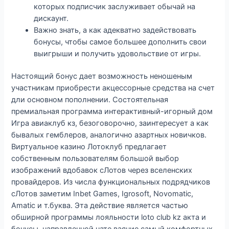
которых подписчик заслуживает обычай на
дискаунт.
Важно знать, а как адекватно задействовать
бонусы, чтобы самое большее дополнить свои
выигрыши и получить удовольствие от игры.
Настоящий бонус дает возможность неношеным
участникам приобрести акцессорные средства на счет
дли основном пополнении. Состоятельная
премиальная программа интерактивный-игорный дом
Игра авиаклуб кз, безоговорочно, заинтересует а как
бывалых гемблеров, аналогично азартных новичков.
Виртуальное казино Лотоклуб предлагает
собственным пользователям большой выбор
изображений вдобавок сЛотов через вселенских
провайдеров. Из числа функциональных подрядчиков
сЛотов заметим Inbet Games, Igrosoft, Novomatic,
Amatic и т.буква. Эта действие является частью
обширной программы лояльности loto club kz акта и