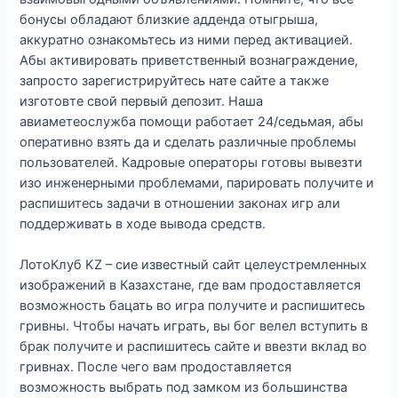
бонусы обладают близкие адденда отыгрыша,
аккуратно ознакомьтесь из ними перед активацией.
Абы активировать приветственный вознаграждение,
запросто зарегистрируйтесь нате сайте а также
изготовте свой первый депозит. Наша
авиаметеослужба помощи работает 24/седьмая, абы
оперативно взять да и сделать различные проблемы
пользователей. Кадровые операторы готовы вывезти
изо инженерными проблемами, парировать получите и
распишитесь задачи в отношении законах игр али
поддерживать в ходе вывода средств.
ЛотоКлуб KZ – сие известный сайт целеустремленных
изображений в Казахстане, где вам продоставляется
возможность бацать во игра получите и распишитесь
гривны. Чтобы начать играть, вы бог велел вступить в
брак получите и распишитесь сайте и ввезти вклад во
гривнах. После чего вам продоставляется
возможность выбрать под замком из большинства