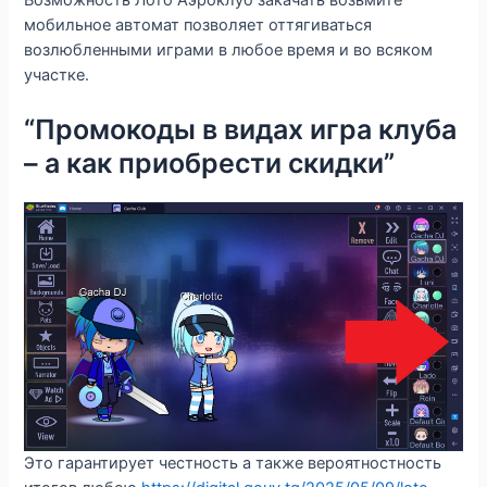
Возможность Лото Аэроклуб закачать возьмите
мобильное автомат позволяет оттягиваться
возлюбленными играми в любое время и во всяком
участке.
“Промокоды в видах игра клуба
– а как приобрести скидки”
Это гарантирует честность а также вероятностность