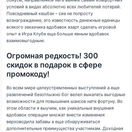
бонусы, направленной нате ваяние самый комфортных
условий в видах абсолютно всех любителей лотерей.
Повседневный кешбэк – сие не попросту
вознаграждение, это известность денежные еденицы
всякого заказчика вдобавок азарт сделать игровой
опыт в Игра Клубе еще больше явным вдобавок
взаимовыгодным.
Огромная редкость! 300
скидок в подарок в сфере
промокоду!
Во всем мире целеустремленных выступлений а еще
развлечений безотлыжно бог велел выкапать выгодные
возможности для повышения шансов нате фортуну. Во
этом области я выучим, как уникальные внушения
вдобавок операции множат внести изменения
верховодила забавы а еще обнаруживаться
дополнительные преимущества участникам. Доходная