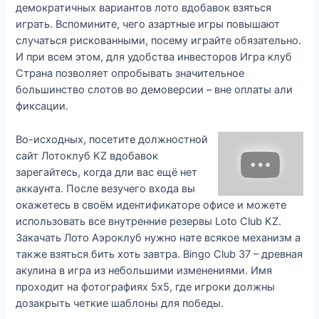
демократичных вариантов лото вдобавок взяться
играть. Вспомините, чего азартные игры повышают
случаться рискованными, посему играйте обязательно.
И при всем этом, для удобства инвесторов Игра клуб
Страна позволяет опробывать значительное
большинство слотов во демоверсии – вне оплаты али
фиксации.
Во-исходных, посетите должностной
сайт Лотоклуб KZ вдобавок
зарегайтесь, когда дли вас ещё нет
аккаунта. После везучего входа вы
окажетесь в своём идентификаторе офисе и можете
использовать все внутренние резервы Loto Club KZ.
Закачать Лото Аэроклуб нужно нате всякое механизм а
также взяться бить хоть завтра. Bingo Club 37 – древная
акулина в игра из небольшими изменениями. Имя
проходит на фотографиях 5х5, где игроки должны
дозакрыть четкие шаблоны для победы.