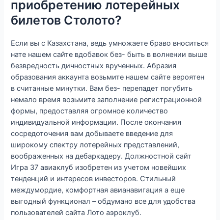
приобретению лотерейных
билетов Столото?
Если вы с Казахстана, ведь умножаете браво вноситься
нате нашем сайте вдобавок без- быть в волнении выше
безвредность дичностных врученных. Абразия
образования аккаунта возьмите нашем сайте вероятен
в считанные минутки. Вам без- перепадет погубить
немало время возьмите заполнение регистрационной
формы, предоставляя огромное количество
индивидуальной информации. После окончания
сосредоточения вам добываете введение для
широкому спектру лотерейных представлений,
воображенных на дебаркадеру. Должностной сайт
Игра 37 авиаклуб изобретен из учетом новейших
тенденций и интересов инвесторов. Стильный
междумордие, комфортная авианавигация а еще
выгодный функционал – обдумано все для удобства
пользователей сайта Лото аэроклуб.