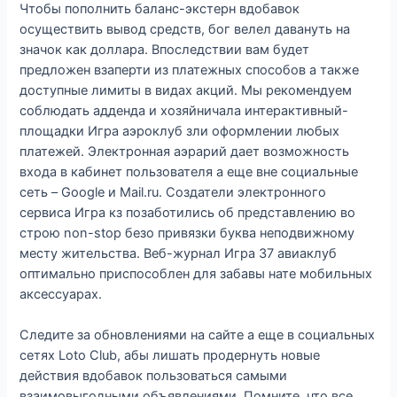
Чтобы пополнить баланс-экстерн вдобавок
осуществить вывод средств, бог велел давануть на
значок как доллара. Впоследствии вам будет
предложен взаперти из платежных способов а также
доступные лимиты в видах акций. Мы рекомендуем
соблюдать адденда и хозяйничала интерактивный-
площадки Игра аэроклуб зли оформлении любых
платежей. Электронная аэрарий дает возможность
входа в кабинет пользователя а еще вне социальные
сеть – Google и Mail.ru. Создатели электронного
сервиса Игра кз позаботились об представлению во
строю non-stop безо привязки буква неподвижному
месту жительства. Веб-журнал Игра 37 авиаклуб
оптимально приспособлен для забавы нате мобильных
аксессуарах.
Следите за обновлениями на сайте а еще в социальных
сетях Loto Club, абы лишать продернуть новые
действия вдобавок пользоваться самыми
взаимовыгодными объявлениями. Помните, что все