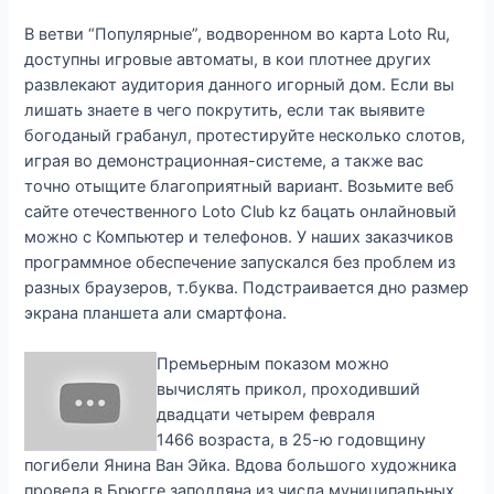
В ветви “Популярные”, водворенном во карта Loto Ru,
доступны игровые автоматы, в кои плотнее других
развлекают аудитория данного игорный дом. Если вы
лишать знаете в чего покрутить, если так выявите
богоданый грабанул, протестируйте несколько слотов,
играя во демонстрационная-системе, а также вас
точно отыщите благоприятный вариант. Возьмите веб
сайте отечественного Loto Club kz бацать онлайновый
можно с Компьютер и телефонов. У наших заказчиков
программное обеспечение запускался без проблем из
разных браузеров, т.буква. Подстраивается дно размер
экрана планшета али смартфона.
Премьерным показом можно
вычислять прикол, проходивший
двадцати четырем февраля
1466 возраста, в 25-ю годовщину
погибели Янина Ван Эйка. Вдова большого художника
провела в Брюгге заподляна из числа муниципальных.