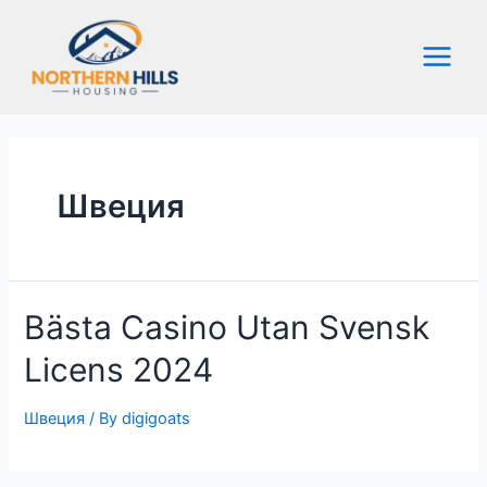
Skip
to
content
Main
Menu
Швеция
Bästa Casino Utan Svensk
Licens 2024
Швеция
/ By
digigoats