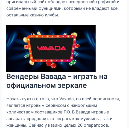
оригинальный сайт обладает невероятной графикой и
современными функциями, которыми не владеют все
остальные казино клубы.
Вендеры Вавада – играть на
официальном зеркале
Начать нужно с того, что Vavada, по всей вероятности,
является игровым сервисом с наибольшим
количеством поставщиков ПО. В Вавада игровые
аппараты предпочитают играть как мужчины, так и
женщины. Сейчас у казино целых 20 операторов.