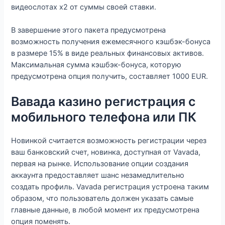
видеослотах х2 от суммы своей ставки.
В завершение этого пакета предусмотрена
возможность получения ежемесячного кэшбэк-бонуса
в размере 15% в виде реальных финансовых активов.
Максимальная сумма кэшбэк-бонуса, которую
предусмотрена опция получить, составляет 1000 EUR.
Вавада казино регистрация с
мобильного телефона или ПК
Новинкой считается возможность регистрации через
ваш банковский счет, новинка, доступная от Vavada,
первая на рынке. Использование опции создания
аккаунта предоставляет шанс незамедлительно
создать профиль. Vavada регистрация устроена таким
образом, что пользователь должен указать самые
главные данные, в любой момент их предусмотрена
опция поменять.