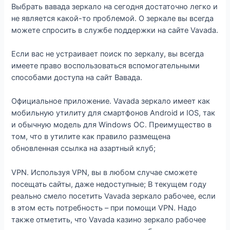
Выбрать вавада зеркало на сегодня достаточно легко и
не является какой-то проблемой. О зеркале вы всегда
можете спросить в службе поддержки на сайте Vavada.
Если вас не устраивает поиск по зеркалу, вы всегда
имеете право воспользоваться вспомогательными
способами доступа на сайт Вавада.
Официальное приложение. Vavada зеркало имеет как
мобильную утилиту для смартфонов Android и IOS, так
и обычную модель для Windows OC. Преимущество в
том, что в утилите как правило размещена
обновленная ссылка на азартный клуб;
VPN. Используя VPN, вы в любом случае сможете
посещать сайты, даже недоступные; В текущем году
реально смело посетить Vavada зеркало рабочее, если
в этом есть потребность – при помощи VPN. Надо
также отметить, что Vavada казино зеркало рабочее