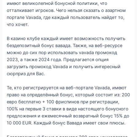
имеют великолепной бонусной политики, что
отталкивает игроков. Чего нельзя сказать о азартном
портале Vavada, где каждый пользователь найдет то,
что хочет.
В казино клубе каждый имеет возможность получить
бездепозитный бонус вавада. Также, на веб-ресурсе
можно до сих пор использовать vavada промокод
2023, а также 2024 года. Предлагается опция
загрузить промокод Vavada и получить интересный
сюрприз для Вас.
Те, кто регистрируется на веб-портале Vavada, имеют
право на определённый бонус, который состоит из: 200
евро бесплатно + 100 фриспинов при регистрации,
100% на первые 3 ставки в виде настоящего бонусного
предложения и ежемесячный возвратный бонус 15% до
10 000 EUR. Каждый бонус Вавада имеет свои плюсы.