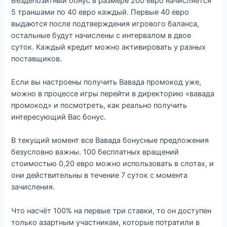
Бездепозитный бонус в размере 200 евро начисляется
5 траншами по 40 евро каждый. Первые 40 евро
выдаются после подтверждения игрового баланса,
остальные будут начислены с интервалом в двое
суток. Каждый кредит можно активировать у разных
поставщиков.
Если вы настроены получить Вавада промокод уже,
можно в процессе игры перейти в директорию «вавада
промокод» и посмотреть, как реально получить
интересующий Вас бонус.
В текущий момент все Вавада бонусные предложения
безусловно важны. 100 бесплатных вращений
стоимостью 0,20 евро можно использовать в слотах, и
они действительны в течение 7 суток с момента
зачисления.
Что насчёт 100% на первые три ставки, то он доступен
только азартным участникам, которые потратили в