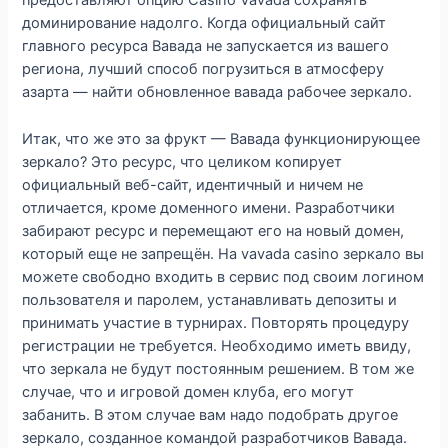
предоставляют опцию Casino Vavada сохранять
доминирование надолго. Когда официальный сайт
главного ресурса Вавада не запускается из вашего
региона, лучший способ погрузиться в атмосферу
азарта — найти обновленное вавада рабочее зеркало.
Итак, что же это за фрукт — Вавада функционирующее
зеркало? Это ресурс, что целиком копирует
официальный веб-сайт, идентичный и ничем не
отличается, кроме доменного имени. Разработчики
забирают ресурс и перемещают его на новый домен,
который еще не запрещён. На vavada casino зеркало вы
можете свободно входить в сервис под своим логином
пользователя и паролем, устанавливать депозиты и
принимать участие в турнирах. Повторять процедуру
регистрации не требуется. Необходимо иметь ввиду,
что зеркала не будут постоянным решением. В том же
случае, что и игровой домен клуба, его могут
забанить. В этом случае вам надо подобрать другое
зеркало, созданное командой разработчиков Вавада.