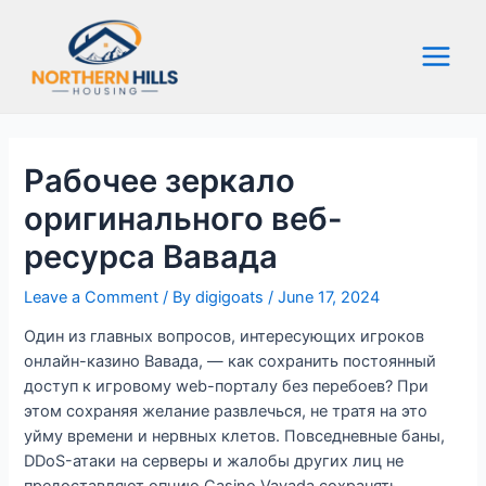
Skip
to
content
Main
Menu
Рабочее зеркало
оригинального веб-
ресурса Вавада
Leave a Comment
/ By
digigoats
/
June 17, 2024
Один из главных вопросов, интересующих игроков
онлайн-казино Вавада, — как сохранить постоянный
доступ к игровому web-порталу без перебоев? При
этом сохраняя желание развлечься, не тратя на это
уйму времени и нервных клетов. Повседневные баны,
DDoS-атаки на серверы и жалобы других лиц не