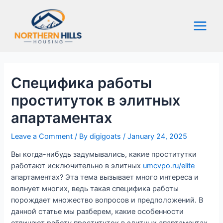
Skip
to
content
Main
Menu
Специфика работы
проституток в элитных
апартаментах
Leave a Comment
/ By
digigoats
/
January 24, 2025
Вы когда-нибудь задумывались, какие проститутки
работают исключительно в элитных
umcvpo.ru/elite
апартаментах? Эта тема вызывает много интереса и
волнует многих, ведь такая специфика работы
порождает множество вопросов и предположений. В
данной статье мы разберем, какие особенности