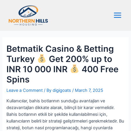
Skip
to
content
Main
Menu
Betmatik Casino & Betting
Turkey
Get 200% up to
INR 10 000 INR
400 Free
Spins
Leave a Comment
/ By
digigoats
/
March 7, 2025
Kullanıcılar, bahis botlarının sunduğu avantajları ve
dezavantajları dikkate alarak, bilinçli bir karar vermelidir.
Bahis botlarının etkili bir şekilde kullanılabilmesi için,
kullanıcıların belirli bir strateji geliştirmeleri gerekmektedir. Bu
strateji, botun nasıl programlanacağı, hangi oyunlarda