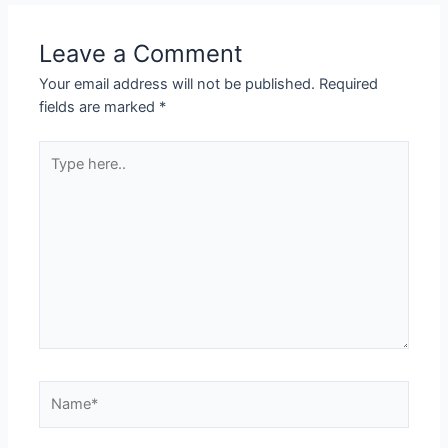
Leave a Comment
Your email address will not be published.
Required
fields are marked
*
Type
here..
Name*