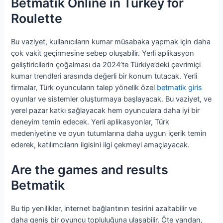
Betmatik Online in Turkey for
Roulette
Bu vaziyet, kullanıcıların kumar müsabaka yapmak için daha
çok vakit geçirmesine sebep oluşabilir. Yerli aplikasyon
geliştiricilerin çoğalması da 2024’te Türkiye’deki çevrimiçi
kumar trendleri arasında değerli bir konum tutacak. Yerli
firmalar, Türk oyuncuların talep yönelik özel
betmatik giris
oyunlar ve sistemler oluşturmaya başlayacak. Bu vaziyet, ve
yerel pazar katkı sağlayacak hem oyunculara daha iyi bir
deneyim temin edecek. Yerli aplikasyonlar, Türk
medeniyetine ve oyun tutumlarına daha uygun içerik temin
ederek, katılımcıların ilgisini ilgi çekmeyi amaçlayacak.
Are the games and results
Betmatik
Bu tip yenilikler, internet bağlantının tesirini azaltabilir ve
daha geniş bir oyuncu topluluğuna ulaşabilir. Öte yandan,