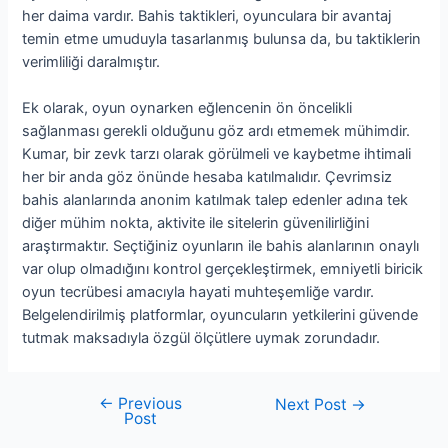
her daima vardır. Bahis taktikleri, oyunculara bir avantaj
temin etme umuduyla tasarlanmış bulunsa da, bu taktiklerin
verimliliği daralmıştır.
Ek olarak, oyun oynarken eğlencenin ön öncelikli
sağlanması gerekli olduğunu göz ardı etmemek mühimdir.
Kumar, bir zevk tarzı olarak görülmeli ve kaybetme ihtimali
her bir anda göz önünde hesaba katılmalıdır. Çevrimsiz
bahis alanlarında anonim katılmak talep edenler adına tek
diğer mühim nokta, aktivite ile sitelerin güvenilirliğini
araştırmaktır. Seçtiğiniz oyunların ile bahis alanlarının onaylı
var olup olmadığını kontrol gerçekleştirmek, emniyetli biricik
oyun tecrübesi amacıyla hayati muhteşemliğe vardır.
Belgelendirilmiş platformlar, oyuncuların yetkilerini güvende
tutmak maksadıyla özgül ölçütlere uymak zorundadır.
←
Previous
Post
Next Post
→
Post
navigation