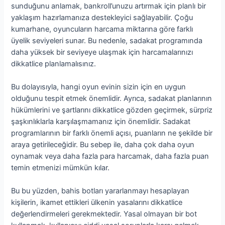
sunduğunu anlamak, bankroll’unuzu artırmak için planlı bir
yaklaşım hazırlamanıza destekleyici sağlayabilir. Çoğu
kumarhane, oyuncuların harcama miktarına göre farklı
üyelik seviyeleri sunar. Bu nedenle, sadakat programında
daha yüksek bir seviyeye ulaşmak için harcamalarınızı
dikkatlice planlamalısınız.
Bu dolayısıyla, hangi oyun evinin sizin için en uygun
olduğunu tespit etmek önemlidir. Ayrıca, sadakat planlarının
hükümlerini ve şartlarını dikkatlice gözden geçirmek, sürpriz
şaşkınlıklarla karşılaşmamanız için önemlidir. Sadakat
programlarının bir farklı önemli açısı, puanların ne şekilde bir
araya getirileceğidir. Bu sebep ile, daha çok daha oyun
oynamak veya daha fazla para harcamak, daha fazla puan
temin etmenizi mümkün kılar.
Bu bu yüzden, bahis botları yararlanmayı hesaplayan
kişilerin, ikamet ettikleri ülkenin yasalarını dikkatlice
değerlendirmeleri gerekmektedir. Yasal olmayan bir bot