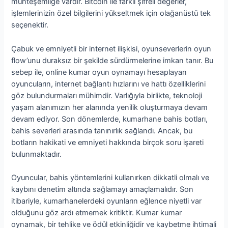
muhteşemliğe vardır. Bitcoin ile farklı şifreli değerler,
işlemlerinizin özel bilgilerini yükseltmek için olağanüstü tek
seçenektir.
Çabuk ve emniyetli bir internet ilişkisi, oyunseverlerin oyun
flow’unu duraksız bir şekilde sürdürmelerine imkan tanır. Bu
sebep ile, online kumar oyun oynamayı hesaplayan
oyuncuların, internet bağlantı hızlarını ve hattı özelliklerini
göz bulundurmaları mühimdir. Varlığıyla birlikte, teknoloji
yaşam alanımızın her alanında yenilik oluşturmaya devam
devam ediyor. Son dönemlerde, kumarhane bahis botları,
bahis severleri arasında tanınırlık sağlandı. Ancak, bu
botların hakikati ve emniyeti hakkında birçok soru işareti
bulunmaktadır.
Oyuncular, bahis yöntemlerini kullanırken dikkatli olmalı ve
kaybını denetim altında sağlamayı amaçlamalıdır. Son
itibariyle, kumarhanelerdeki oyunların eğlence niyetli var
olduğunu göz ardı etmemek kritiktir. Kumar kumar
oynamak, bir tehlike ve ödül etkinliğidir ve kaybetme ihtimali