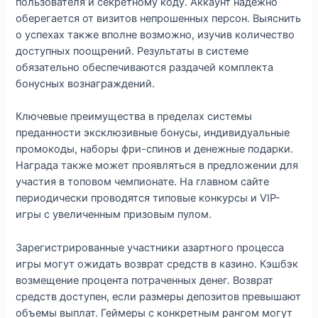
пользователя и секретному коду. Аккаунт надежно
оберегается от визитов непрошенных персон. Выяснить
о успехах также вполне возможно, изучив количество
доступных поощрений. Результаты в системе
обязательно обеспечиваются раздачей комплекта
бонусных вознаграждений.
Ключевые преимущества в пределах системы
преданности эксклюзивные бонусы, индивидуальные
промокоды, наборы фри-спинов и денежные подарки.
Награда также может проявляться в предложении для
участия в топовом чемпионате. На главном сайте
периодически проводятся типовые конкурсы и VIP-
игры с увеличенным призовым пулом.
Зарегистрированные участники азартного процесса
игры могут ожидать возврат средств в казино. Кэшбэк
возмещение процента потраченных денег. Возврат
средств доступен, если размеры депозитов превышают
объемы выплат. Геймеры с конкретным рангом могут