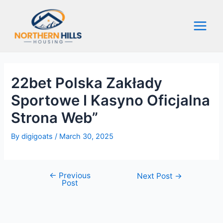
Skip
to
content
Main
Menu
22bet Polska Zakłady
Sportowe I Kasyno Oficjalna
Strona Web”
By
digigoats
/
March 30, 2025
←
Previous
Post
Next Post
→
Post
navigation