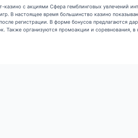
т-казино с акциями Сфера гемблинговых увлечений ин
 игр. В настоящее время большинство казино показыв
после регистрации. В форме бонусов предлагаются да
эк. Также организуются промоакции и соревнования, в