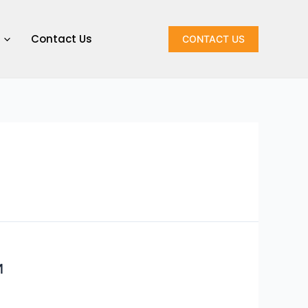
Contact Us
CONTACT US
и