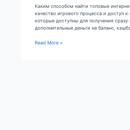
Каким способом найти топовые интерне
качество игрового процесса и доступ к
которые доступны для получения сразу 
дополнительные деньги на баланс, кэшб
Каким
Read More »
способом
найти
топовые
интернет-
казино
с
акциями