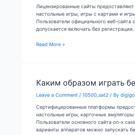
Лицензированные сайты предоставляют 
настольные игры, игры с картами и игры
Пользователи официального веб-сайта 
допускается включать без регистрации
Как
Read More »
запускать
игры
даром
в
Каким образом играть бе
онлайн
казино
Leave a Comment
/
10500_sat2
/ By
digigo
с
привилегиями
Сертифицированные платформы предост
настольные игры, карточные эмуляторы 
Пользователи основного сайта on-x ca
варианты аппаратов можно запускать б