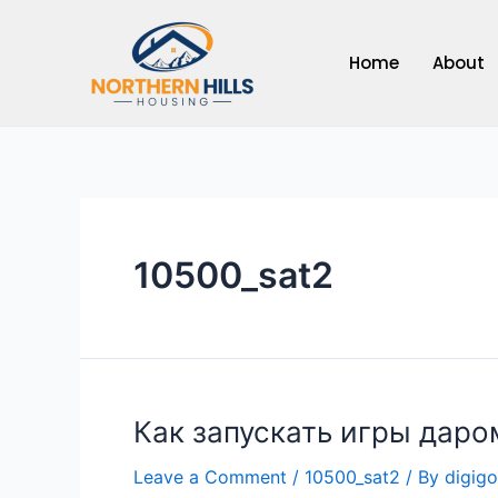
Skip
to
Home
About
content
10500_sat2
Как запускать игры даро
Leave a Comment
/
10500_sat2
/ By
digigo