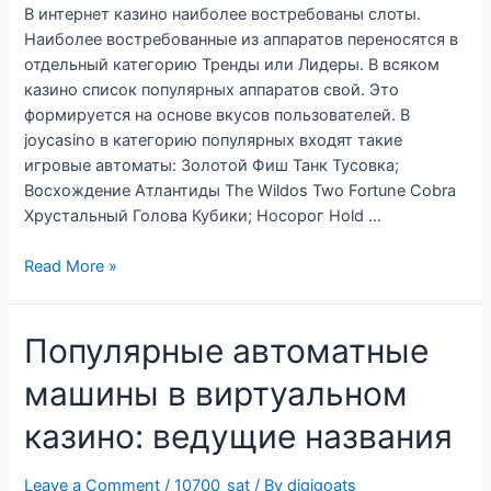
В интернет казино наиболее востребованы слоты.
Наиболее востребованные из аппаратов переносятся в
отдельный категорию Тренды или Лидеры. В всяком
казино список популярных аппаратов свой. Это
формируется на основе вкусов пользователей. В
joycasino в категорию популярных входят такие
игровые автоматы: Золотой Фиш Танк Тусовка;
Восхождение Атлантиды The Wildos Two Fortune Cobra
Хрустальный Голова Кубики; Носорог Hold …
Популярные
Read More »
слотовые
автоматы
Популярные автоматные
в
интернет-
машины в виртуальном
казино:
ведущие
казино: ведущие названия
игры
Leave a Comment
/
10700_sat
/ By
digigoats