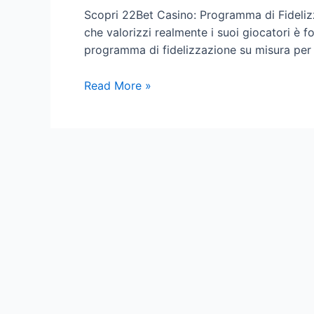
Scopri 22Bet Casino: Programma di Fidelizz
che valorizzi realmente i suoi giocatori è 
programma di fidelizzazione su misura per
Scopri
Read More »
22Bet
Casino:
Programma
di
Fidelizzazione
Creato
per
Giocatori
Italiani