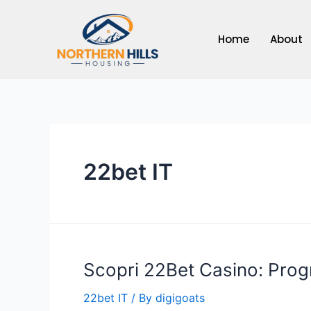
Skip
to
Home
About
content
22bet IT
Scopri 22Bet Casino: Progr
22bet IT
/ By
digigoats