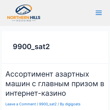
Skip
to
content
Main
Menu
9900_sat2
Ассортимент азартных
машин с главным призом в
интернет-казино
Leave a Comment
/
9900_sat2
/ By
digigoats