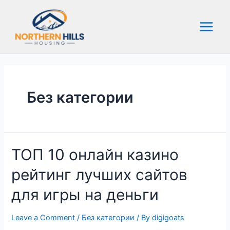
Skip
to
content
Main
Menu
Без категории
ТОП 10 онлайн казино
рейтинг лучших сайтов
для игры на деньги
Leave a Comment
/
Без категории
/ By
digigoats