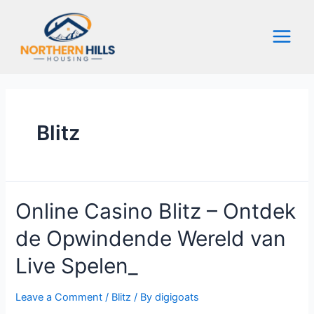
Skip
to
content
Main
Menu
Blitz
Online Casino Blitz – Ontdek
de Opwindende Wereld van
Live Spelen_
Leave a Comment
/
Blitz
/ By
digigoats