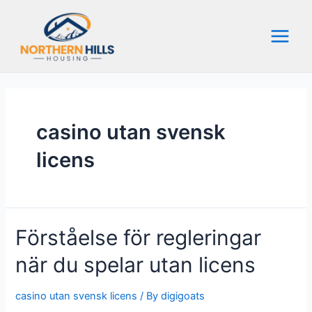
Skip
to
content
Main
Menu
casino utan svensk
licens
Förståelse för regleringar
när du spelar utan licens
casino utan svensk licens
/ By
digigoats