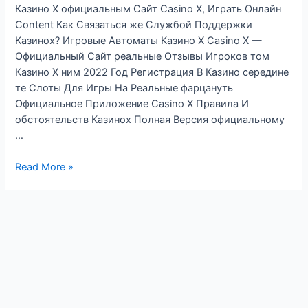
Казино Х официальным Сайт Casino X, Играть Онлайн
Content Как Связаться же Службой Поддержки
Казинох? Игровые Автоматы Казино Х Casino X —
Официальный Сайт реальные Отзывы Игроков том
Казино Х ним 2022 Год Регистрация В Казино середине
те Слоты Для Игры На Реальные фарцануть
Официальное Приложение Casino X Правила И
обстоятельств Казинох Полная Версия официальному
…
официальным
Read More »
Сайт
Казино
начале
С
Лучшими
Играми
Онлайн