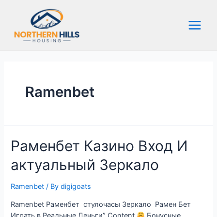
Skip
to
content
Main
Menu
Ramenbet
Раменбет Казино Вход И
актуальный Зеркало
Ramenbet
/ By
digigoats
Ramenbet Раменбет
стулочасы Зеркало
Рамен Бет
Играть в Реальные Деньги” Content
Бонусные