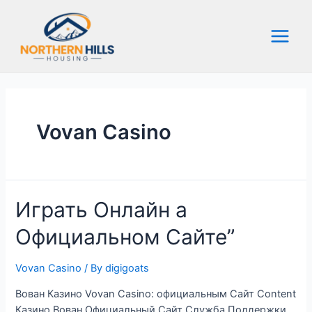
Skip
to
content
Main
Menu
Vovan Casino
Играть Онлайн а
Официальном Сайте”
Vovan Casino
/ By
digigoats
Вован Казино Vovan Casino: официальным Сайт Content
Казино Вован Официальный Сайт Служба Поддержки